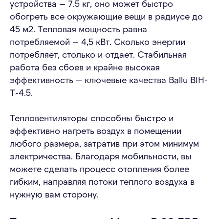
+7 (916) 666-80-01
устройства — 7.5 кг, оно может быстро
обогреть все окружающие вещи в радиусе до
Московская область,
45 м2. Тепловая мощность равна
Химки, ул. Заводская, 10Б
потребляемой — 4,5 кВт. Сколько энергии
hello@eventcomfort.ru
потребляет, столько и отдает. Стабильная
работа без сбоев и крайне высокая
эффективность — ключевые качества Ballu BIH-
T-4.5.
Тепловентиляторы способны быстро и
эффективно нагреть воздух в помещении
АРЕНДА ДЛЯ МЕРОПРИЯТИЙ
любого размера, затратив при этом минимум
ОТКРЫТЫЕ ПРОСТРАНСТВА
электричества. Благодаря мобильности, вы
ВЫСТАВКИ
КОНФЕРЕНЦИИ
можете сделать процесс отопления более
ШАТРЫ
гибким, направляя потоки теплого воздуха в
нужную вам сторону.
АРЕНДА ОБОРУДОВАНИЯ
ИВЕНТ КОМФОРТ
КОНДИЦИОНЕРЫ
О КОМПАНИИ
ТЕПЛОВОЕ
ОБОРУДОВАНИЕ
УСЛУГИ