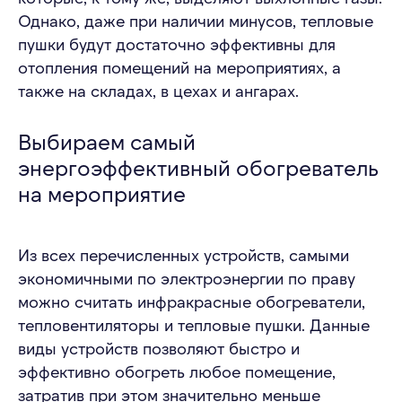
Однако, даже при наличии минусов, тепловые
пушки будут достаточно эффективны для
отопления помещений на мероприятиях, а
также на складах, в цехах и ангарах.
Выбираем самый
энергоэффективный обогреватель
на мероприятие
Из всех перечисленных устройств, самыми
Закажите расчёт
экономичными по электроэнергии по праву
аренды оборудования
можно считать инфракрасные обогреватели,
Оставьте заявку, и мы подберем решение,
тепловентиляторы и тепловые пушки. Данные
которое сохранит комфорт гостей, даже
виды устройств позволяют быстро и
если за окном +40°C или –20°C.
эффективно обогреть любое помещение,
затратив при этом значительно меньше