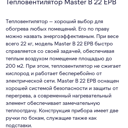
Тепловентилятор Master B 22 EPB
ВЕНТИЛЯЦИОННОЕ
ОБОРУДОВАНИЕ
ПРОЕКТЫ
НАПОЛЬНЫЕ
КОНДИЦИОНЕРЫ
БЛОГ
ЭЛЕКТРИЧЕСКИЕ
ОБОГРЕВАТЕЛИ
ВОПРОС-ОТВЕТ
ИНФРАКРАСНЫЕ
Тепловентилятор — хороший выбор для
ОБОГРЕВАТЕЛИ
КОНТАКТЫ
ТЕПЛОВЕНТИЛЯТОРЫ
ТЕПЛОВЫЕ ПУШКИ
обогрева любых помещений. Его по праву
ТЕПЛОВЫЕ ЗАВЕСЫ
ОБОГРЕВАТЕЛИ
ЭЛЕКТРИЧЕСКИЕ
можно назвать энергоэффективным. При весе
ТЕПЛОВЫЕ ПУШКИ
ОСУШИТЕЛИ
всего 22 кг, модель Master B 22 EPB быстро
справляется со своей задачей, обеспечивая
теплым воздухом помещение площадью до
200 м2. При этом, тепловентилятор не сжигает
ИП Терещенко В. А
кислород и работает бесперебойно от
ИНН 540536429249
электрической сети. Master B 22 EPB оснащен
Политика конфиденциальности
Согласие на обработку персональных данных
хорошей системой безопасности и защиты от
Карта сайта
перегрева, а современный нагревательный
элемент обеспечивает замечательную
©ИВЕНТ КОМФОРТ – аренда климатического
оборудования для мероприятий
теплоотдачу. Конструкция прибора имеет две
Создание сайта
ручки по бокам, служащие также как
Продвижение сайта
подставки.