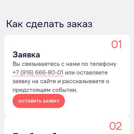
Как сделать заказ
04
Доставка
Оперативно доставим оборудование в
любую точку России, будь то выставка
в центре столицы, мероприятие за
городом
или шатер.
ПОДРОБНЕЕ
05
Монтаж
Профессиональный монтаж —
гарантия того, что всё оборудование
будет работать надёжно и без сбоев,
а вам не придётся сталкиваться с
проблемами из-за ошибок в
настройке.