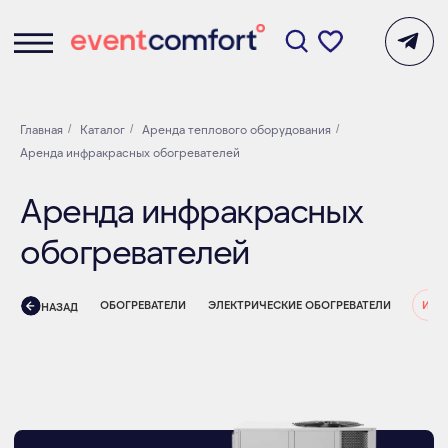
Главная
/
Каталог
/
Аренда теплового оборудования
/
Аренда инфракрасных обогревателей
Аренда инфракрасных
обогревателей
ОБОГРЕВАТЕЛИ
ЭЛЕКТРИЧЕСКИЕ ОБОГРЕВАТЕЛИ
ИНФ
НАЗАД
ПОДОБРАТЬ ДЛЯ
МЕРОПРИЯТИЯ