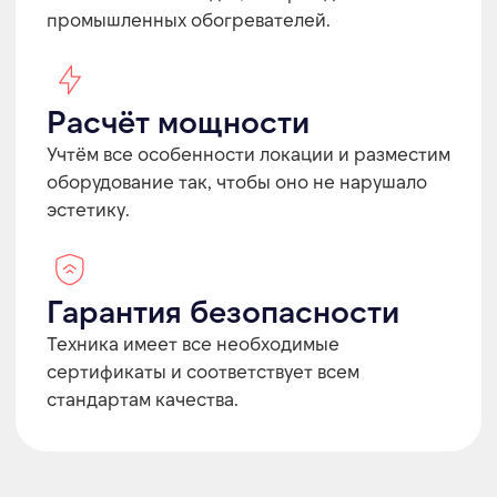
заявку на сайте и рассказываете о
предстоящем событии.
ОСТАВИТЬ ЗАЯВКУ
02
Подбор оборудования
Подберём оборудование под ваше
мероприятие с учетом особенностей
площадки и специфики застройки.
ПОДРОБНЕЕ
03
Разработка проекта,
включая 3Д-модель
При необходимости создадим 3Д-
проект, продумаем эффективную
систему и спрячем от глаз все лишнее.
ПОДРОБНЕЕ