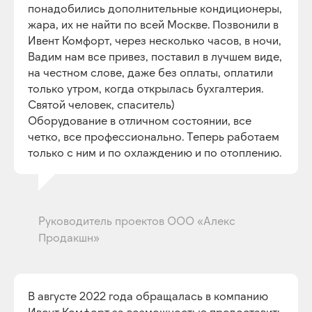
понадобились дополнительные кондиционеры,
жара, их не найти по всей Москве. Позвонили в
Ивент Комфорт, через несколько часов, в ночи,
Вадим нам все привез, поставил в лучшем виде,
на честном слове, даже без оплаты, оплатили
только утром, когда открылась бухгалтерия.
+7 (916) 666-80-01
Святой человек, спаситель)
Московская область,
Оборудование в отличном состоянии, все
Химки, ул. Заводская, 10Б
четко, все профессионально. Теперь работаем
hello@eventcomfort.ru
только с ним и по охлаждению и по отоплению.
Елена Дегтярева
Руководитель проектов ООО «Алекс
Продакшн»
АРЕНДА ДЛЯ МЕРОПРИЯТИЙ
В августе 2022 года обращалась в компанию
ОТКРЫТЫЕ ПРОСТРАНСТВА
ВЫСТАВКИ
Ивент Комфорт за возможностью предоставить