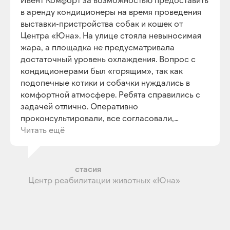
КОНФЕРЕНЦИИ
в аренду кондиционеры на время проведения
ШАТРЫ
выставки-пристройства собак и кошек от
Центра «Юна». На улице стояла невыносимая
АРЕНДА ОБОРУДОВАНИЯ
ИВЕНТ КОМФОРТ
жара, а площадка не предусматривала
КОНДИЦИОНЕРЫ
О КОМПАНИИ
ТЕПЛОВОЕ
достаточный уровень охлаждения. Вопрос с
ОБОРУДОВАНИЕ
УСЛУГИ
ВЕНТИЛЯЦИОННОЕ
кондиционерами был «горящим», так как
ОБОРУДОВАНИЕ
ПРОЕКТЫ
НАПОЛЬНЫЕ
КОНДИЦИОНЕРЫ
подопечные котики и собачки нуждались в
БЛОГ
ЭЛЕКТРИЧЕСКИЕ
ОБОГРЕВАТЕЛИ
комфортной атмосфере. Ребята справились с
ВОПРОС-ОТВЕТ
ИНФРАКРАСНЫЕ
ОБОГРЕВАТЕЛИ
КОНТАКТЫ
задачей отлично. Оперативно
ТЕПЛОВЕНТИЛЯТОРЫ
ТЕПЛОВЫЕ ПУШКИ
проконсультировали, все согласовали,
ТЕПЛОВЫЕ ЗАВЕСЫ
ОБОГРЕВАТЕЛИ
ЭЛЕКТРИЧЕСКИЕ
привезли, установили! В итоге на площадке
Читать ещё
ТЕПЛОВЫЕ ПУШКИ
ОСУШИТЕЛИ
весь день была приятная прохлада, за что
выражаем благодарность! С удовольствием
вернемся с новым запросом!
Рудыка Ана
стасия
Центр реабилитации животных «Юна»
ИП Терещенко В. А
ИНН 540536429249
Политика конфиденциальности
Согласие на обработку персональных данных