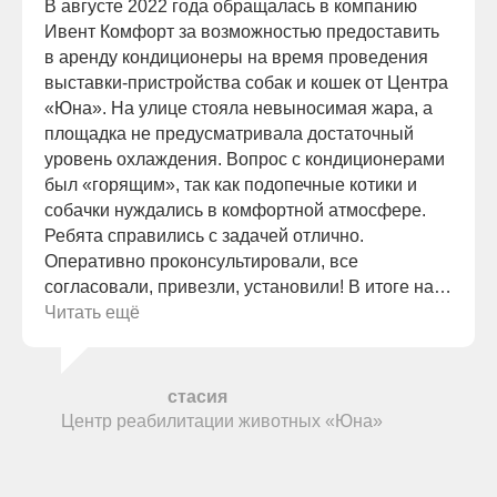
В августе 2022 года обращалась в компанию
ВЫСТАВКИ
Ивент Комфорт за возможностью предоставить
КОНФЕРЕНЦИИ
в аренду кондиционеры на время проведения
ШАТРЫ
выставки-пристройства собак и кошек от Центра
«Юна». На улице стояла невыносимая жара, а
АРЕНДА ОБОРУДОВАНИЯ
ИВЕНТ КОМФОРТ
КОНДИЦИОНЕРЫ
площадка не предусматривала достаточный
О КОМПАНИИ
ТЕПЛОВОЕ
ОБОРУДОВАНИЕ
уровень охлаждения. Вопрос с кондиционерами
УСЛУГИ
ВЕНТИЛЯЦИОННОЕ
ОБОРУДОВАНИЕ
ПРОЕКТЫ
был «горящим», так как подопечные котики и
НАПОЛЬНЫЕ
КОНДИЦИОНЕРЫ
БЛОГ
собачки нуждались в комфортной атмосфере.
ЭЛЕКТРИЧЕСКИЕ
ОБОГРЕВАТЕЛИ
ВОПРОС-ОТВЕТ
ИНФРАКРАСНЫЕ
Ребята справились с задачей отлично.
ОБОГРЕВАТЕЛИ
КОНТАКТЫ
ТЕПЛОВЕНТИЛЯТОРЫ
Оперативно проконсультировали, все
ТЕПЛОВЫЕ ПУШКИ
ТЕПЛОВЫЕ ЗАВЕСЫ
согласовали, привезли, установили! В итоге на
ОБОГРЕВАТЕЛИ
ЭЛЕКТРИЧЕСКИЕ
ТЕПЛОВЫЕ ПУШКИ
площадке весь день была приятная прохлада, за
Читать ещё
ОСУШИТЕЛИ
что выражаем благодарность! С удовольствием
вернемся с новым запросом!
Рудыка Ана
стасия
Центр реабилитации животных «Юна»
ИП Терещенко В. А
ИНН 540536429249
Политика конфиденциальности