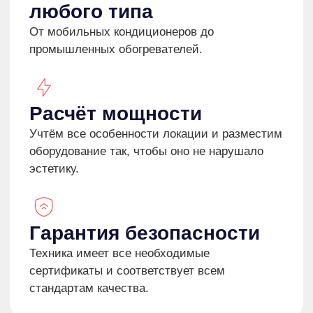
+7 (916) 666-80-01
или оставляете
заявку на сайте и рассказываете о
предстоящем событии.
ОСТАВИТЬ ЗАЯВКУ
02
Подбор оборудования
Подберём оборудование под ваше
мероприятие с учетом особенностей
площадки и специфики застройки.
ПОДРОБНЕЕ
03
Разработка проекта,
включая 3Д-модель
При необходимости создадим 3Д-
проект, продумаем эффективную
систему и спрячем от глаз все