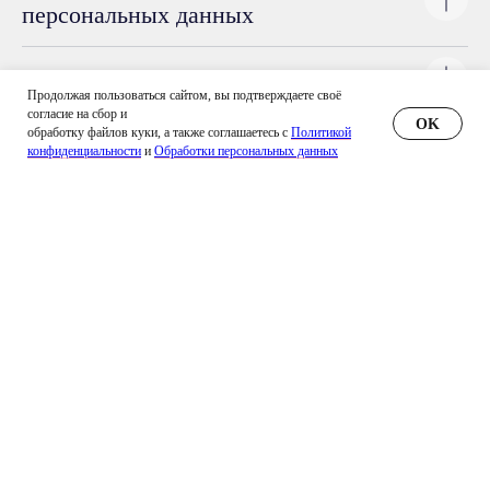
персональных данных
14. Заключительные положения
Продолжая пользоваться сайтом, вы подтверждаете своё
согласие на сбор и
OK
+7 (916) 666-80-01
обработку файлов куки, а также соглашаетесь с
Политикой
конфиденциальности
и
Обработки персональных данных
Московская область,
Химки, ул. Заводская, 10Б
hello@eventcomfort.ru
АРЕНДА ДЛЯ МЕРОПРИЯТИЙ
ОТКРЫТЫЕ ПРОСТРАНСТВА
ВЫСТАВКИ