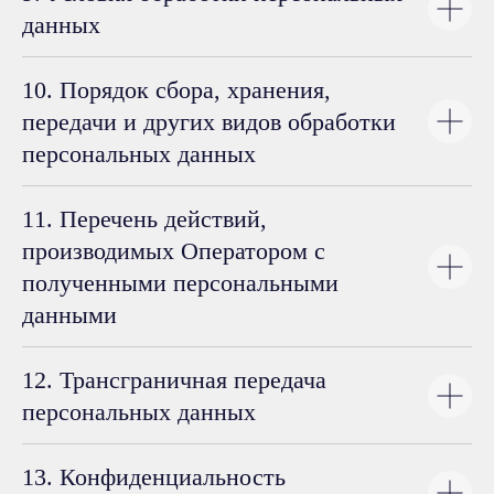
данных
Оставьте заявку, и мы подберем решение,
которое сохранит комфорт гостей, даже
если за окном +40°C или –20°C.
10. Порядок сбора, хранения,
передачи и других видов обработки
персональных данных
11. Перечень действий,
+7
производимых Оператором с
полученными персональными
Я соглашаюсь с условиями обработки
персональных данных
данными
ОСТАВИТЬ ЗАЯВКУ
12. Трансграничная передача
персональных данных
13. Конфиденциальность