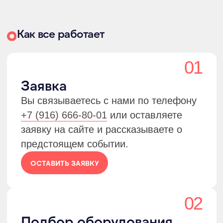
любую точку России, будь то выставка
в центре столицы, мероприятие за
городом
или шатер.
ПОДРОБНЕЕ
05
Монтаж
Профессиональный монтаж —
гарантия того, что всё оборудование
будет работать надёжно и без сбоев, а
вам не придётся сталкиваться с
проблемами из-за ошибок в
настройке.
ПОДРОБНЕЕ
Отвечаем на вопросы