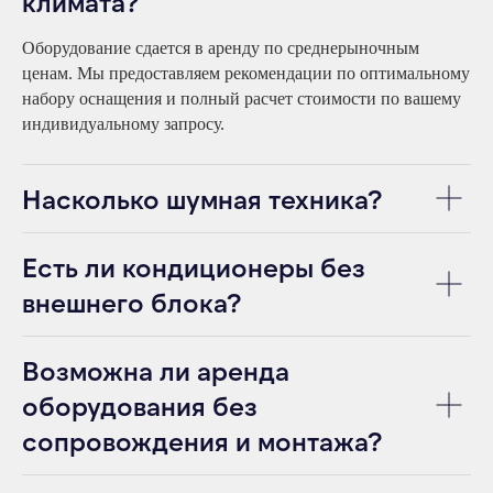
климата?
Оборудование сдается в аренду по среднерыночным
ценам. Мы предоставляем рекомендации по оптимальному
набору оснащения и полный расчет стоимости по вашему
индивидуальному запросу.
АРЕНДА ДЛЯ МЕРОПРИЯТИЙ
ОТКРЫТЫЕ ПРОСТРАНСТВА
Насколько шумная техника?
ВЫСТАВКИ
КОНФЕРЕНЦИИ
ШАТРЫ
Есть ли кондиционеры без
внешнего блока?
АРЕНДА ОБОРУДОВАНИЯ
ИВЕНТ КОМФОРТ
КОНДИЦИОНЕРЫ
О КОМПАНИИ
ТЕПЛОВОЕ
ОБОРУДОВАНИЕ
УСЛУГИ
ВЕНТИЛЯЦИОННОЕ
ОБОРУДОВАНИЕ
Возможна ли аренда
ПРОЕКТЫ
НАПОЛЬНЫЕ
КОНДИЦИОНЕРЫ
БЛОГ
ЭЛЕКТРИЧЕСКИЕ
оборудования без
ОБОГРЕВАТЕЛИ
ВОПРОС-ОТВЕТ
ИНФРАКРАСНЫЕ
ОБОГРЕВАТЕЛИ
КОНТАКТЫ
сопровождения и монтажа?
ТЕПЛОВЕНТИЛЯТОРЫ
ТЕПЛОВЫЕ ПУШКИ
ТЕПЛОВЫЕ ЗАВЕСЫ
ОБОГРЕВАТЕЛИ
ЭЛЕКТРИЧЕСКИЕ
ТЕПЛОВЫЕ ПУШКИ