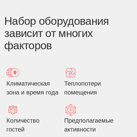
помещения и
мероприятия
зонирование
Учесть эти нюансы без опыта подбора
и монтажа оборудования практически
невозможно. Цена вопроса — высокий
риск: если вы арендуете меньше
кондиционеров, чем нужно, или
выберете не подходящую для вашей
площадки систему вентиляции –
гостям будет некомфортно.
Наша компания предоставляет
широкий выбор техники. Мы подберем
оптимальное количество и тип
оборудования, в соответствии с
вашим бюджетом и ожиданиями.