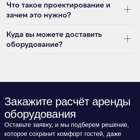
ОСУШИТЕЛИ
Что такое проектирование и
зачем это нужно?
Куда вы можете доставить
ИП Терещенко В. А
ИНН 540536429249
оборудование?
Политика конфиденциальности
Согласие на обработку персональных данных
Карта сайта
©ИВЕНТ КОМФОРТ – аренда климатического
оборудования для мероприятий
Создание сайта
Продвижение сайта