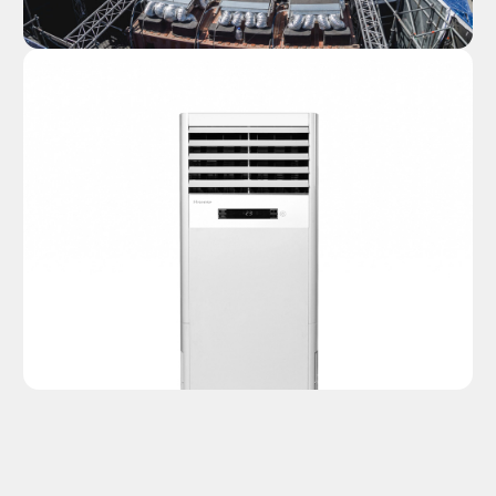
Набор оборудования
зависит от многих
факторов
Климатическая
Теплопотери
зона и время года
помещения
Количество
Предполагаемые
гостей
активности
Планировка
Формат