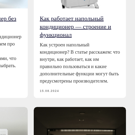
ер без
Как работает напольный
кондиционер — строение и
функционал
ондиционер
аем про
Как устроен напольный
кондиционер? В статье расскажем: что
ами, что
внутри, как работает, как им
выбрать.
правильно пользоваться и какие
дополнительные функции могут быть
предусмотрены производителем.
15.08.2024