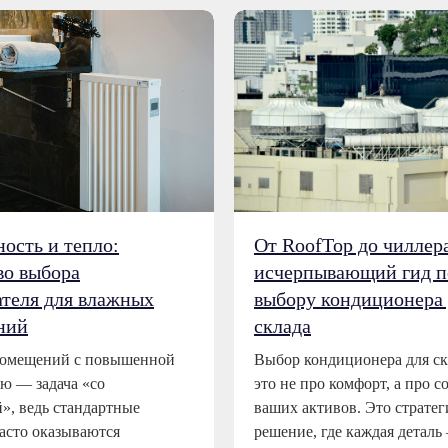
ность и тепло:
От RoofTop до чиллер
во выбора
исчерпывающий гид п
ателя для влажных
выбору кондиционера 
ний
склада
помещений с повышенной
Выбор кондиционера для с
ю — задача «со
это не про комфорт, а про с
й», ведь стандартные
ваших активов. Это стратег
асто оказываются
решение, где каждая деталь