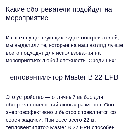
Какие обогреватели подойдут на
мероприятие
Из всех существующих видов обогревателей,
+7 (916) 666-80-01
мы выделили те, которые на наш взгляд лучше
всего подходят для использования на
Московская область,
мероприятиях любой сложности. Среди них:
Химки, ул. Заводская, 10Б
hello@eventcomfort.ru
Тепловентилятор Master B 22 EPB
Это устройство — отличный выбор для
обогрева помещений любых размеров. Оно
энергоэффективно и быстро справляется со
своей задачей. При весе всего 22 кг,
АРЕНДА ДЛЯ МЕРОПРИЯТИЙ
тепловентилятор Master B 22 EPB способен
ОТКРЫТЫЕ ПРОСТРАНСТВА