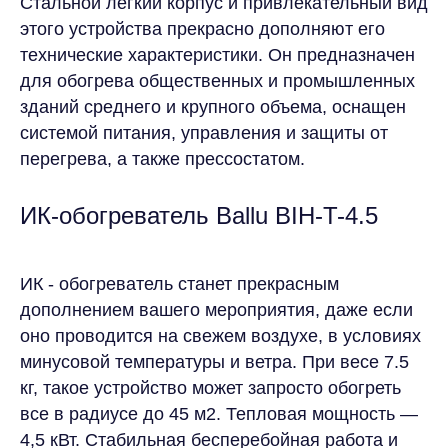
Стальной легкий корпус и привлекательный вид
Карта сайта
этого устройства прекрасно дополняют его
технические характеристики. Он предназначен
©ИВЕНТ КОМФОРТ – аренда климатического
оборудования для мероприятий
для обогрева общественных и промышленных
Создание сайта
зданий среднего и крупного объема, оснащен
Продвижение сайта
системой питания, управления и защиты от
перегрева, а также прессостатом.
ИК-обогреватель Ballu BIH-T-4.5
ИК - обогреватель станет прекрасным
дополнением вашего мероприятия, даже если
оно проводится на свежем воздухе, в условиях
минусовой температуры и ветра. При весе 7.5
кг, такое устройство может запросто обогреть
все в радиусе до 45 м2. Тепловая мощность —
4,5 кВт. Стабильная бесперебойная работа и