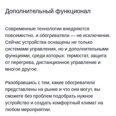
оборудования
Дополнительный функционал
Оставьте заявку, и мы подберем решение,
которое сохранит комфорт гостей, даже
если за окном +40°C или –20°C.
Современные технологии внедряются
повсеместно, и обогреватели — не исключение.
Сейчас устройства оснащены не только
системами управления, но и дополнительными
функциями, среди которых: термостат, защита
от перегрева, дистанционное управление и
+7
многое другое.
Я соглашаюсь с условиями обработки
персональных данных
Разобравшись с тем, какие обогреватели
представлены на рынке и что они могут, вы
ОСТАВИТЬ ЗАЯВКУ
сможете без проблем подобрать нужное
устройство и создать комфортный климат на
любом мероприятии.