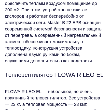
обеспечить теплым воздухом помещение до
ВЫСТАВКИ
КОНФЕРЕНЦИИ
200 м2. При этом, устройство не сжигает
ШАТРЫ
кислород и работает бесперебойно от
электрической сети. Master B 22 EPB оснащен
АРЕНДА ОБОРУДОВАНИЯ
ИВЕНТ КОМФОРТ
КОНДИЦИОНЕРЫ
современной системой безопасности и защиты
О КОМПАНИИ
ТЕПЛОВОЕ
ОБОРУДОВАНИЕ
УСЛУГИ
от перегрева, а современный нагревательный
ВЕНТИЛЯЦИОННОЕ
ОБОРУДОВАНИЕ
ПРОЕКТЫ
НАПОЛЬНЫЕ
элемент обеспечивает максимальную
КОНДИЦИОНЕРЫ
БЛОГ
ЭЛЕКТРИЧЕСКИЕ
теплоотдачу. Конструкция устройства
ОБОГРЕВАТЕЛИ
ВОПРОС-ОТВЕТ
ИНФРАКРАСНЫЕ
ОБОГРЕВАТЕЛИ
КОНТАКТЫ
дополнена двумя ручками по бокам,
ТЕПЛОВЕНТИЛЯТОРЫ
ТЕПЛОВЫЕ ПУШКИ
ТЕПЛОВЫЕ ЗАВЕСЫ
служащими дополнительно как подставки.
ОБОГРЕВАТЕЛИ
ЭЛЕКТРИЧЕСКИЕ
ТЕПЛОВЫЕ ПУШКИ
ОСУШИТЕЛИ
Тепловентилятор FLOWAIR LEO EL
FLOWAIR LEO EL — небольшой, но очень
ИП Терещенко В. А
практичный тепловентилятор. Вес устройства
ИНН 540536429249
— 23 кг, а тепловая мощность — 23 кВт.
Политика конфиденциальности
Согласие на обработку персональных данных