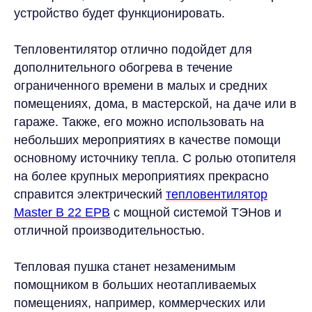
устройство будет функционировать.
Тепловентилятор отлично подойдет для
дополнительного обогрева в течение
ограниченного времени в малых и средних
+7
помещениях, дома, в мастерской, на даче или в
гараже. Также, его можно использовать на
Я соглашаюсь с условиями обработки
небольших мероприятиях в качестве помощи
персональных данных
основному источнику тепла. С ролью отопителя
на более крупных мероприятиях прекрасно
ОСТАВИТЬ ЗАЯВКУ
справится электрический
тепловентилятор
Master B 22 EPB
с мощной системой ТЭНов и
отличной производительностью.
Тепловая пушка станет незаменимым
помощником в больших неотапливаемых
помещениях, например, коммерческих или