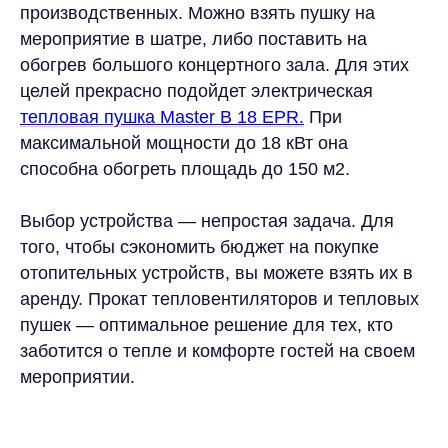
производственных. Можно взять пушку на
мероприятие в шатре, либо поставить на
+7 (916) 666-80-01
обогрев большого концертного зала. Для этих
Московская область,
целей прекрасно подойдет электрическая
Химки, ул. Заводская, 10Б
тепловая пушка Master B 18 EPR.
При
hello@eventcomfort.ru
максимальной мощности до 18 кВт она
способна обогреть площадь до 150 м2.
Выбор устройства — непростая задача. Для
того, чтобы сэкономить бюджет на покупке
отопительных устройств, вы можете взять их в
аренду. Прокат тепловентиляторов и тепловых
АРЕНДА ДЛЯ МЕРОПРИЯТИЙ
пушек — оптимальное решение для тех, кто
ОТКРЫТЫЕ ПРОСТРАНСТВА
заботится о тепле и комфорте гостей на своем
ВЫСТАВКИ
мероприятии.
КОНФЕРЕНЦИИ
ШАТРЫ
АРЕНДА ОБОРУДОВАНИЯ
ИВЕНТ КОМФОРТ