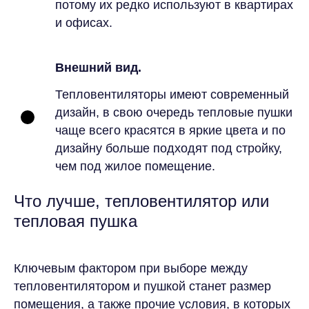
потому их редко используют в квартирах
и офисах.
Внешний вид.
Тепловентиляторы имеют современный
дизайн, в свою очередь тепловые пушки
чаще всего красятся в яркие цвета и по
дизайну больше подходят под стройку,
чем под жилое помещение.
Что лучше, тепловентилятор или
тепловая пушка
Закажите расчёт аренды
оборудования
Ключевым фактором при выборе между
Оставьте заявку, и мы подберем решение,
тепловентилятором и пушкой станет размер
которое сохранит комфорт гостей, даже
если за окном +40°C или –20°C.
помещения, а также прочие условия, в которых