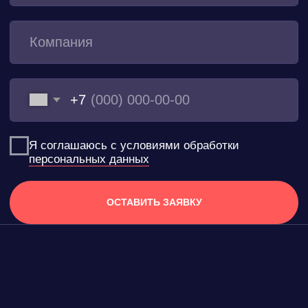
АРЕНДА ДЛЯ МЕРОПРИЯТИЙ
ОТКРЫТЫЕ ПРОСТРАНСТВА
ВЫСТАВКИ
КОНФЕРЕНЦИИ
ШАТРЫ
АРЕНДА ОБОРУДОВАНИЯ
ИВЕНТ КОМФОРТ
КОНДИЦИОНЕРЫ
О КОМПАНИИ
ТЕПЛОВОЕ
ОБОРУДОВАНИЕ
УСЛУГИ
ВЕНТИЛЯЦИОННОЕ
ОБОРУДОВАНИЕ
ПРОЕКТЫ
НАПОЛЬНЫЕ
КОНДИЦИОНЕРЫ
БЛОГ
ЭЛЕКТРИЧЕСКИЕ
ОБОГРЕВАТЕЛИ
ВОПРОС-ОТВЕТ
ИНФРАКРАСНЫЕ
ОБОГРЕВАТЕЛИ
КОНТАКТЫ
ТЕПЛОВЕНТИЛЯТОРЫ
ТЕПЛОВЫЕ ПУШКИ
ТЕПЛОВЫЕ ЗАВЕСЫ
ОБОГРЕВАТЕЛИ
ЭЛЕКТРИЧЕСКИЕ
ТЕПЛОВЫЕ ПУШКИ
ОСУШИТЕЛИ