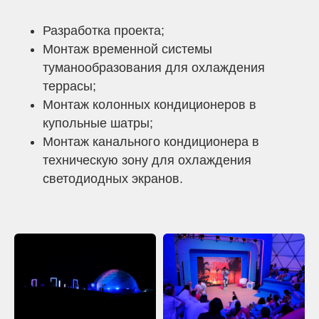
Разработка проекта;
Монтаж временной системы
туманообразования для охлаждения
Закажите расчёт аренды
террасы;
оборудования
Монтаж колонных кондиционеров в
Оставьте заявку, и мы подберем решение,
купольные шатры;
которое сохранит комфорт гостей, даже
Монтаж канального кондиционера в
если за окном +40°C или –20°C.
техническую зону для охлаждения
светодиодных экранов.
+7
Я соглашаюсь с условиями обработки
персональных данных