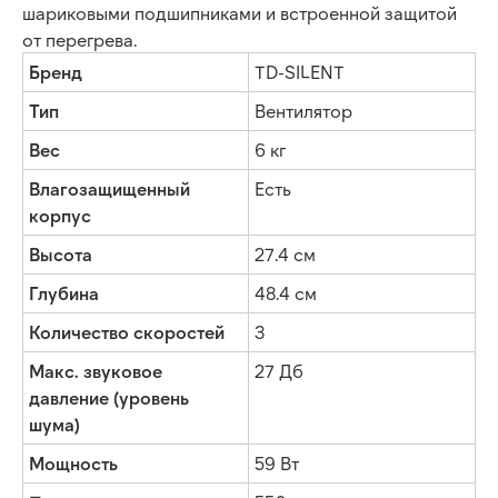
шариковыми подшипниками и встроенной защитой
от перегрева.
Бренд
TD-SILENT
Тип
Вентилятор
Вес
6 кг
Влагозащищенный
Есть
корпус
Высота
27.4 см
Глубина
48.4 см
Количество скоростей
3
Макс. звуковое
27 Дб
давление (уровень
шума)
Закажите расчёт
Мощность
59 Вт
аренды оборудования