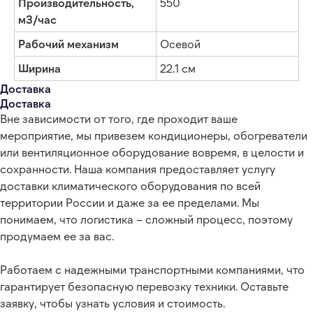
Производительность,
550
Оставьте заявку, и мы подберем решение,
м3/час
которое сохранит комфорт гостей, даже
если за окном +40°C или –20°C.
Рабочий механизм
Осевой
Ширина
22.1 см
Доставка
Доставка
Вне зависимости от того, где проходит ваше
мероприятие, мы привезем кондиционеры, обогреватели
+7
или вентиляционное оборудование вовремя, в целости и
сохранности. Наша компания предоставляет услугу
Я соглашаюсь с условиями обработки
доставки климатического оборудования по всей
персональных данных
территории России и даже за ее пределами. Мы
понимаем, что логистика – сложный процесс, поэтому
ОСТАВИТЬ ЗАЯВКУ
продумаем ее за вас.
Работаем с надежными транспортными компаниями, что
гарантирует безопасную перевозку техники. Оставьте
заявку, чтобы узнать условия и стоимость.