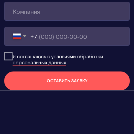
КОНФЕРЕНЦИИ
ШАТРЫ
АРЕНДА ОБОРУДОВАНИЯ
ИВЕНТ КОМФОРТ
КОНДИЦИОНЕРЫ
О КОМПАНИИ
ТЕПЛОВОЕ
ОБОРУДОВАНИЕ
УСЛУГИ
ВЕНТИЛЯЦИОННОЕ
ОБОРУДОВАНИЕ
ПРОЕКТЫ
НАПОЛЬНЫЕ
КОНДИЦИОНЕРЫ
БЛОГ
ЭЛЕКТРИЧЕСКИЕ
ОБОГРЕВАТЕЛИ
ВОПРОС-ОТВЕТ
ИНФРАКРАСНЫЕ
ОБОГРЕВАТЕЛИ
КОНТАКТЫ
ТЕПЛОВЕНТИЛЯТОРЫ
ТЕПЛОВЫЕ ПУШКИ
ТЕПЛОВЫЕ ЗАВЕСЫ
ОБОГРЕВАТЕЛИ
ЭЛЕКТРИЧЕСКИЕ
ТЕПЛОВЫЕ ПУШКИ
ОСУШИТЕЛИ
ИП Терещенко В. А
ИНН 540536429249
Политика конфиденциальности
Согласие на обработку персональных данных
Карта сайта