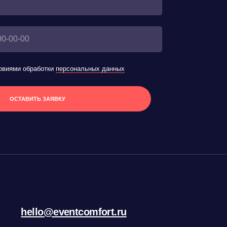
eventcomfort.ru
ИП Терещенко В. А
ИНН 540536429249
Политика конфиденциальности
Согласие на обработку персональных данных
Карта сайта