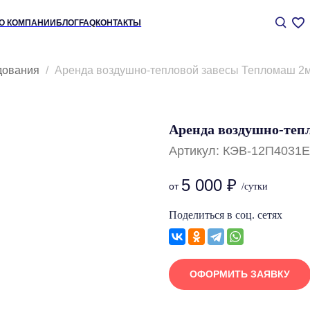
+7 (
АНИИ
БЛОГ
FAQ
КОНТАКТЫ
дования
Аренда воздушно-тепловой завесы Тепломаш 2м,
Аренда воздушно-тепл
Артикул:
КЭВ-12П4031Е
5 000
₽
Поделиться в соц. сетях
ОФОРМИТЬ ЗАЯВКУ