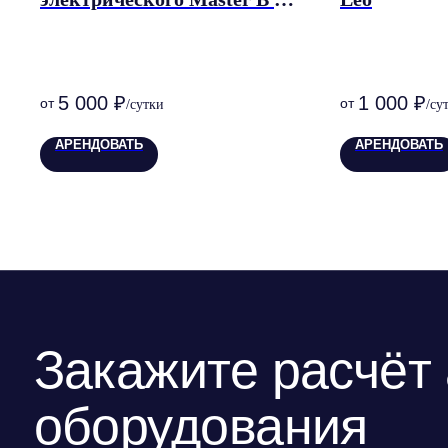
EPB
5 000
₽
1 000
₽
Закажите расчёт а
АРЕНДОВАТЬ
АРЕНДОВАТЬ
оборудования
Оставьте заявку, и мы подберем решение,
которое сохранит комфорт гостей, даже если
за окном +40°C или –20°C.