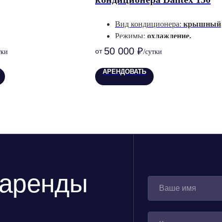
Вид кондиционера:
крышный
Режимы:
охлаждение,
вентиляция
50 000
₽
Расход воздуха:
11900 м³/час
ренды
Рекомендуемая площадь (до):
АРЕНДОВАТЬ
500 м²
+7
Я соглашаюсь с условиями обработк
ОСТАВИТЬ ЗАЯ