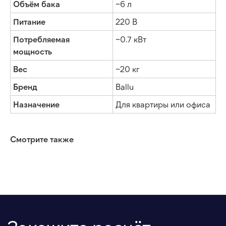
Объём бака
~6 л
которое сохранит комфорт гостей, даже
если за окном +40°C или –20°C.
Питание
220 В
Потребляемая
~0.7 кВт
мощность
Вес
~20 кг
Бренд
Ballu
+7
Назначение
Для квартиры или офиса
Я соглашаюсь с условиями обработки
персональных данных
Смотрите также
ОСТАВИТЬ ЗАЯВКУ