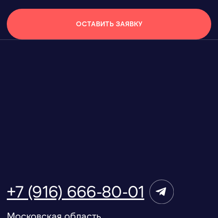
АРЕНДА ОБОРУДОВАНИЯ
ИВЕНТ КОМФОРТ
КОНДИЦИОНЕРЫ
О КОМПАНИИ
ТЕПЛОВОЕ
ОБОРУДОВАНИЕ
УСЛУГИ
ВЕНТИЛЯЦИОННОЕ
ОБОРУДОВАНИЕ
ПРОЕКТЫ
НАПОЛЬНЫЕ
КОНДИЦИОНЕРЫ
БЛОГ
ЭЛЕКТРИЧЕСКИЕ
ОБОГРЕВАТЕЛИ
ВОПРОС-ОТВЕТ
ИНФРАКРАСНЫЕ
ОБОГРЕВАТЕЛИ
КОНТАКТЫ
ТЕПЛОВЕНТИЛЯТОРЫ
ТЕПЛОВЫЕ ПУШКИ
ТЕПЛОВЫЕ ЗАВЕСЫ
ОБОГРЕВАТЕЛИ
ЭЛЕКТРИЧЕСКИЕ
ТЕПЛОВЫЕ ПУШКИ
ОСУШИТЕЛИ
ИП Терещенко В. А
ИНН 540536429249
Политика конфиденциальности
Согласие на обработку персональных данных
Карта сайта
©ИВЕНТ КОМФОРТ – аренда климатического