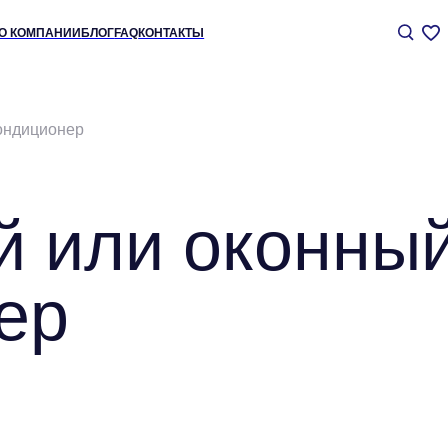
+7 (
АНИИ
БЛОГ
FAQ
КОНТАКТЫ
ондиционер
 или оконны
ер