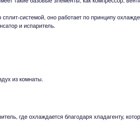
еет такие базовые элементы, как компрессор, венти
 сплит-системой, оно работает по принципу охлажде
нсатор и испаритель.
дух из комнаты.
ритель, где охлаждается благодаря хладагенту, кото